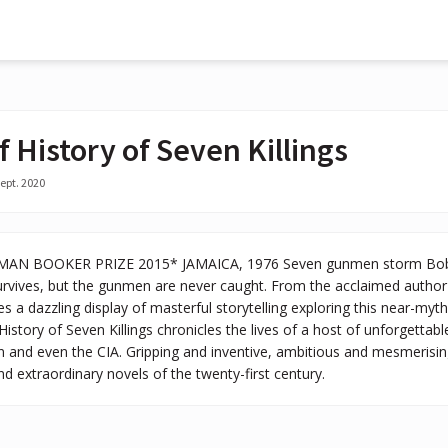
f History of Seven Killings
ept. 2020
N BOOKER PRIZE 2015* JAMAICA, 1976 Seven gunmen storm Bob Ma
urvives, but the gunmen are never caught. From the acclaimed autho
 dazzling display of masterful storytelling exploring this near-myt
History of Seven Killings chronicles the lives of a host of unforgettabl
 and even the CIA. Gripping and inventive, ambitious and mesmerising,
 extraordinary novels of the twenty-first century.