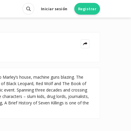
Iniciar sesión
Registrar
rley’s house, machine guns blazing. The
r of Black Leopard, Red Wolf and The Book of
hic event. Spanning three decades and crossing
e characters – slum kids, drug lords, journalists,
 A Brief History of Seven Killings is one of the