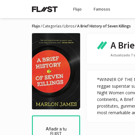
Flujo
Famosos
Flujo
Categorías
Libros
A Brief History of Seven Killings
A Brie
Actualizado: 7 s
*WINNER OF THE MA
reggae superstar s
Night Women comes a
continents, A Brief 
prostitutes, gunmen
most remarkable and
Añadir a tu
FLIIST