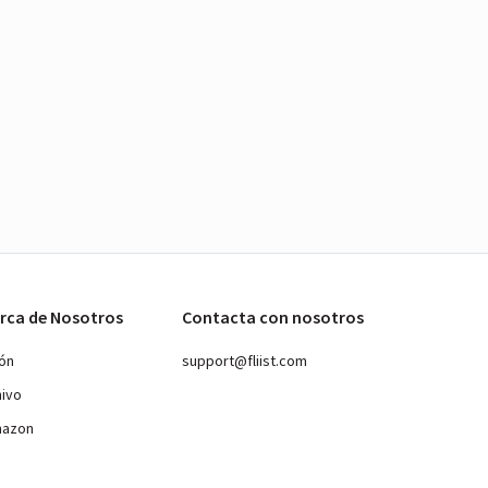
rca de Nosotros
Contacta con nosotros
ión
support@fliist.com
hivo
mazon